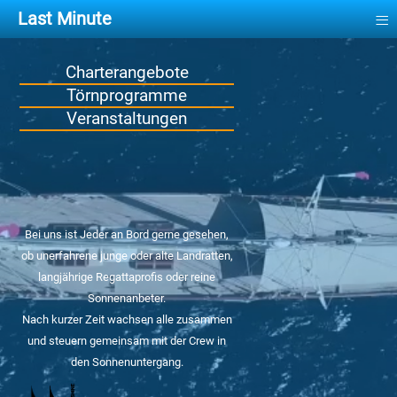
≡
Last Minute
Charterangebote
Törnprogramme
Veranstaltungen
Bei uns ist Jeder an Bord gerne gesehen,
ob unerfahrene junge oder alte Landratten,
langjährige Regattaprofis oder reine
Sonnenanbeter.
Nach kurzer Zeit wachsen alle zusammen
und steuern gemeinsam mit der Crew in
den Sonnenuntergang.