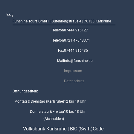
Funshine Tours GmbH | Gutenbergstraße 4 | 76135 Karlsruhe
Telefon
07444 916127
Telefon
0721 47048371
Fax
07444 916435
Mail
info@funshine.de
Impressum
Datenschutz
Öffnungszeiten:
Montag & Dienstag (Karlsruhe)
12 bis 18 Uhr
Donnerstag & Freitag
10 bis 18 Uhr
(Aichhalden)
Volksbank Karlsruhe | BIC-(Swift)Code: