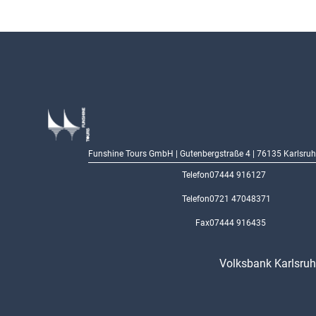
Funshine Tours GmbH | Gutenbergstraße 4 | 76135 Karlsruh
Telefon
07444 916127
Telefon
0721 47048371
Fax
07444 916435
Volksbank Karlsru