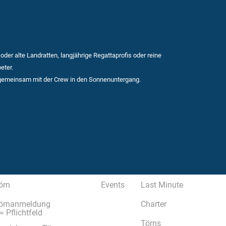
der alte Landratten, langjährige Regattaprofis oder reine
eter.
gemeinsam mit der Crew in den Sonnenuntergang.
örn
Events
Last Minute
örnanmeldung
Charter
 = Pflichtfeld
Törns