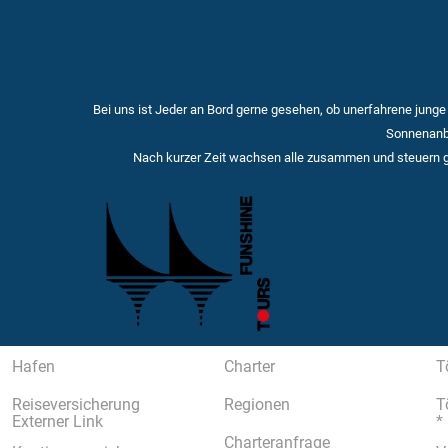
Bei uns ist Jeder an Bord gerne gesehen, ob unerfahrene junge o
Sonnenanb
Nach kurzer Zeit wachsen alle zusammen und steuern 
Hafen
Charter
T
Reiseversicherung
Regionen
T
Externer Link
*
Charteranfrage