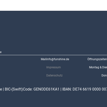
e
Mail
info@funshine.de
Öffnungszeiten
Impressum
Montag & Dien
Datenschutz
Donn
he | BIC-(Swift)Code: GENODE61KA1 | IBAN: DE74 6619 0000 00