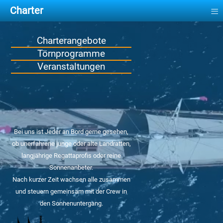
≡
Charter
Charterangebote
Törnprogramme
Veranstaltungen
Bei uns ist Jeder an Bord gerne gesehen,
ob unerfahrene junge oder alte Landratten,
langjährige Regattaprofis oder reine
Sonnenanbeter.
Nach kurzer Zeit wachsen alle zusammen
und steuern gemeinsam mit der Crew in
den Sonnenuntergang.