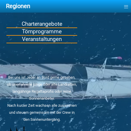
≡
Regionen
Charterangebote
Törnprogramme
Veranstaltungen
Bei uns ist Jeder an Bord gerne gesehen,
ob unerfahrene junge oder alte Landratten,
langjährige Regattaprofis oder reine
Sonnenanbeter.
Nach kurzer Zeit wachsen alle zusammen
und steuern gemeinsam mit der Crew in
den Sonnenuntergang.