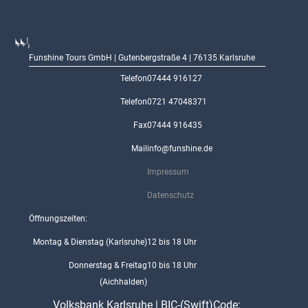
Funshine Tours GmbH | Gutenbergstraße 4 | 76135 Karlsruhe
Telefon
07444 916127
Telefon
0721 47048371
Fax
07444 916435
Mail
info@funshine.de
Impressum
Datenschutz
Öffnungszeiten:
Montag & Dienstag (Karlsruhe)
12 bis 18 Uhr
Donnerstag & Freitag
10 bis 18 Uhr
(Aichhalden)
Volksbank Karlsruhe | BIC-(Swift)Code: